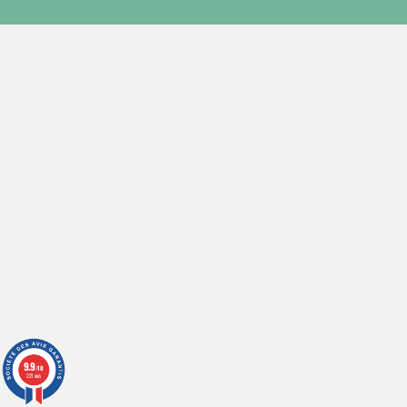
9.9
/10
221 avis