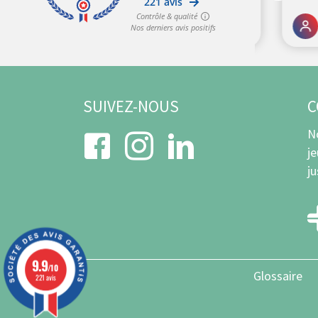
SUIVEZ-NOUS
C
N
j
j
9.9
/10
Glossaire
221 avis