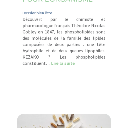
Dossier bien être
Découvert par le chimiste et
pharmacologue français Théodore Nicolas
Gobley en 1847, les phospholipides sont
des molécules de la famille des lipides
composées de deux parties : une tête
hydrophile et de deux queues lipophiles.
KEZAKO ? Les phospholipides
about Découvrez les phosp
constituent…
Lire la suite
t De l’adolescence à la ménopause : les vitamines et minéraux