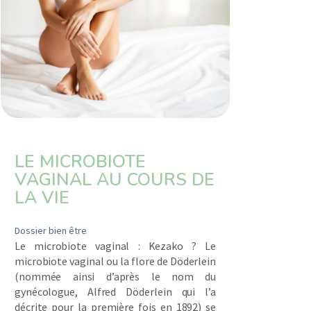
LE MICROBIOTE
VAGINAL AU COURS DE
LA VIE
Dossier bien être
Le microbiote vaginal : Kezako ? Le
microbiote vaginal ou la flore de Döderlein
(nommée ainsi d’après le nom du
gynécologue, Alfred Döderlein qui l’a
ALLIÉ POUR UN CORPS EN BONNE SANTÉ
décrite pour la première fois en 1892) se