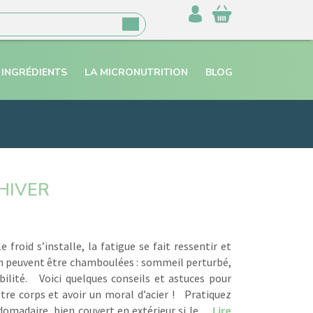
 INGRÉDIENTS
LA MICRONUTRITION
BLOG
HIVER
e froid s’installe, la fatigue se fait ressentir et
en peuvent être chamboulées : sommeil perturbé,
abilité. Voici quelques conseils et astuces pour
tre corps et avoir un moral d’acier ! Pratiquez
domadaire, bien couvert en extérieur si le…
Lire