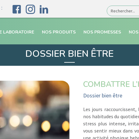
:
E LABORATOIRE
NOS PRODUITS
NOS PROMESSES
NOS
DOSSIER BIEN ÊTRE
COMBATTRE L’
Dossier bien être
Les jours raccourcissent, l
nos habitudes du quotidi
stress plus intense, irrit
vous sentir mieux dans vo
une activité physique heb