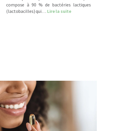
compose à 90 % de bactéries lactiques
about Le microbiote vaginal 
(lactobacilles) qui…
Lire la suite