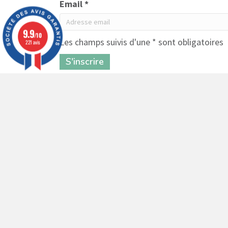
Email *
9.9
/10
Les champs suivis d'une * sont obligatoires
221 avis