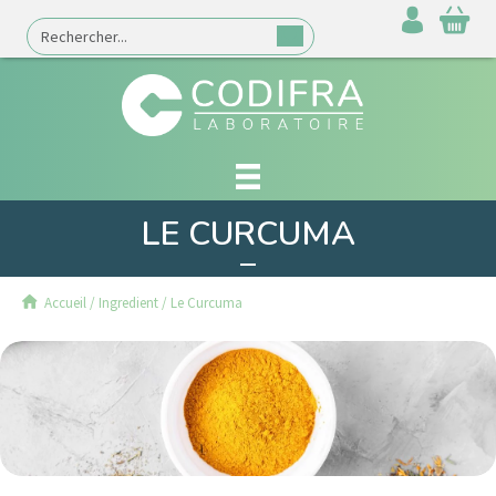
LE CURCUMA
Accueil
/
Ingredient
/
Le Curcuma