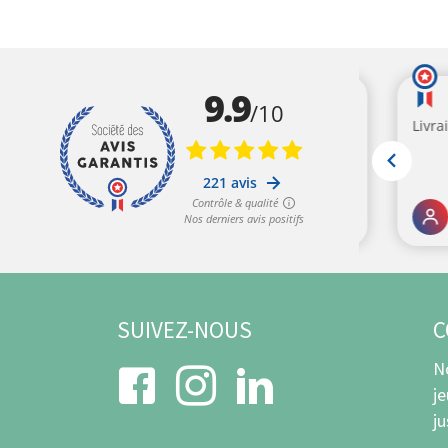
SUIVEZ-NOUS
C
N
j
j